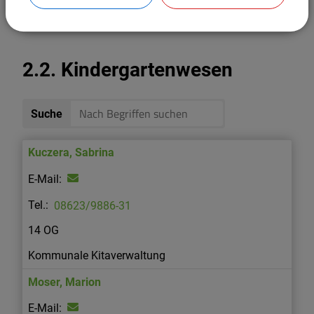
Kassenverwaltung (VG/Halsbach/Tyrlaching)
2.2. Kindergartenwesen
Suche
Kuczera
,
Sabrina
08623/9886-31
14 OG
Kommunale Kitaverwaltung
Moser
,
Marion