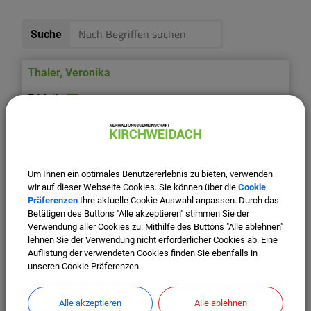
Suche
Thaler
,
Veronika
08623 9886-45
05 EG
Kassenverwaltung (Feichten/Kirchweidach),
Um Ihnen ein optimales Benutzererlebnis zu bieten, verwenden
wir auf dieser Webseite Cookies. Sie können über die
Cookie
Feuerwehreinsatzberechnung, Schülerbeförderung,
Präferenzen
Ihre aktuelle Cookie Auswahl anpassen. Durch das
Gastschulverhältnisse
Betätigen des Buttons "Alle akzeptieren" stimmen Sie der
Verwendung aller Cookies zu. Mithilfe des Buttons "Alle ablehnen"
Thaller
,
Georg
lehnen Sie der Verwendung nicht erforderlicher Cookies ab. Eine
Auflistung der verwendeten Cookies finden Sie ebenfalls in
unseren Cookie Präferenzen.
086239886-37
Alle akzeptieren
Alle ablehnen
04 EG