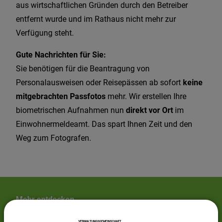
aus wirtschaftlichen Gründen durch den Betreiber
entfernt wurde und im Rathaus nicht mehr zur
Verfügung steht.
Gute Nachrichten für Sie:
Sie benötigen für die Beantragung von
Personalausweisen oder Reisepässen ab sofort
keine
mitgebrachten Passfotos
mehr. Wir erstellen Ihre
biometrischen Aufnahmen nun
direkt vor Ort
im
Einwohnermeldeamt. Das spart Ihnen Zeit und den
Weg zum Fotografen.
Mehr entdecken